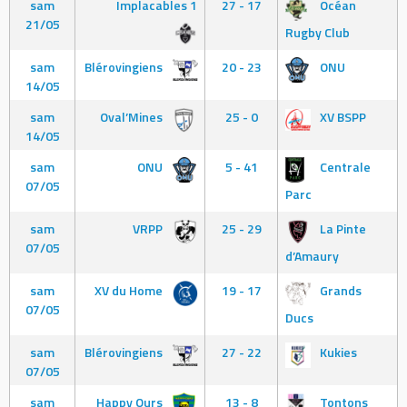
sam
Implacables 1
27 - 17
Océan
21/05
Rugby Club
sam
Blérovingiens
20 - 23
ONU
14/05
sam
Oval’Mines
25 - 0
XV BSPP
14/05
sam
ONU
5 - 41
Centrale
07/05
Parc
sam
VRPP
25 - 29
La Pinte
07/05
d’Amaury
sam
XV du Home
19 - 17
Grands
07/05
Ducs
sam
Blérovingiens
27 - 22
Kukies
07/05
sam
Happy Ours
13 - 8
Tontons