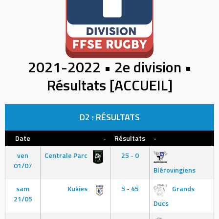
2021-2022 • 2e division •
Résultats [ACCUEIL]
D2 : RÉSULTATS
Date
-
Résultats
-
ven
Centrale Parc
25 - 0
01/07
Blérovingiens
sam
Kukies
5 - 45
Grands
21/05
Ducs