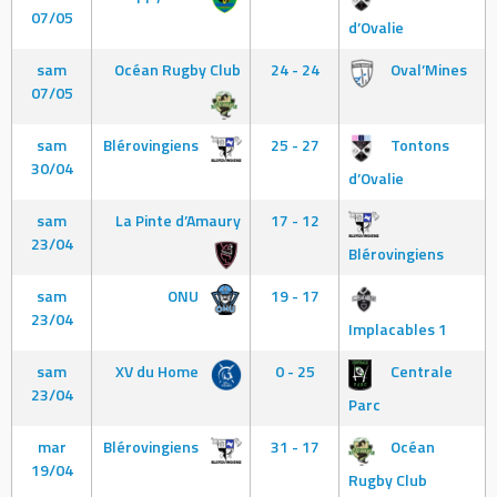
07/05
d’Ovalie
sam
Océan Rugby Club
24 - 24
Oval’Mines
07/05
sam
Blérovingiens
25 - 27
Tontons
30/04
d’Ovalie
sam
La Pinte d’Amaury
17 - 12
23/04
Blérovingiens
sam
ONU
19 - 17
23/04
Implacables 1
sam
XV du Home
0 - 25
Centrale
23/04
Parc
mar
Blérovingiens
31 - 17
Océan
19/04
Rugby Club