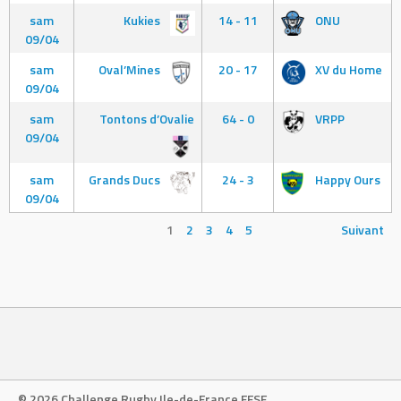
sam
Kukies
14 - 11
ONU
09/04
sam
Oval’Mines
20 - 17
XV du Home
09/04
sam
Tontons d’Ovalie
64 - 0
VRPP
09/04
sam
Grands Ducs
24 - 3
Happy Ours
09/04
1
2
3
4
5
Suivant
© 2026 Challenge Rugby Ile-de-France FFSE