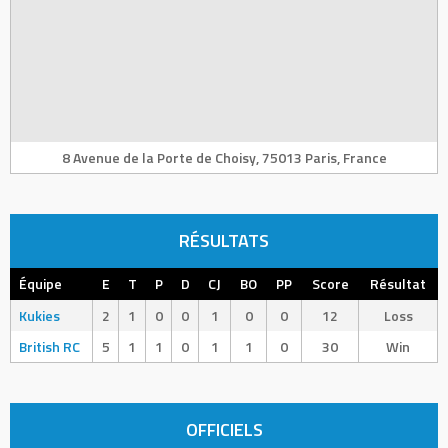
8 Avenue de la Porte de Choisy, 75013 Paris, France
RÉSULTATS
Équipe
E
T
P
D
CJ
BO
PP
Score
Résultat
Kukies
2
1
0
0
1
0
0
12
Loss
British RC
5
1
1
0
1
1
0
30
Win
OFFICIELS