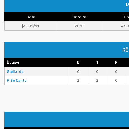
D
Date
Horaire
Div
jeu 09/11
20:15
4e D
RÉ
Équipe
E
T
P
Gaillards
0
0
0
R Se Canto
2
2
0