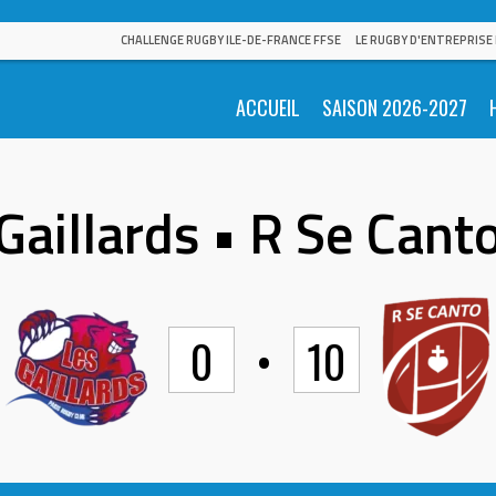
CHALLENGE RUGBY ILE-DE-FRANCE FFSE
LE RUGBY D'ENTREPRISE
ACCUEIL
SAISON 2026-2027
Gaillards • R Se Cant
0
•
10