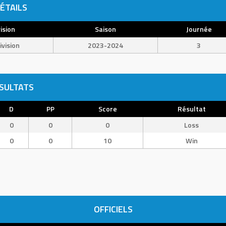
ÉTAILS
ision
Saison
Journée
ivision
2023-2024
3
SULTATS
D
PP
Score
Résultat
0
0
0
Loss
0
0
10
Win
OFFICIELS