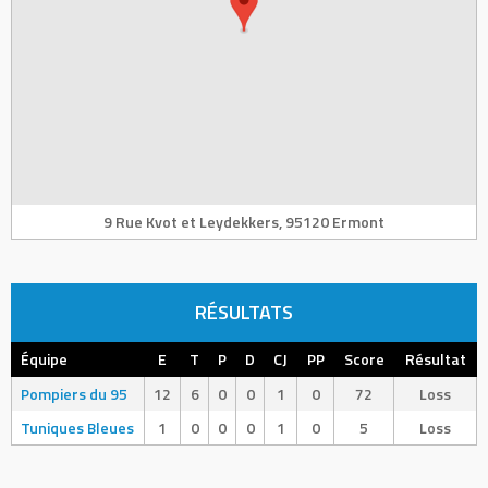
9 Rue Kvot et Leydekkers, 95120 Ermont
RÉSULTATS
Équipe
E
T
P
D
CJ
PP
Score
Résultat
Pompiers du 95
12
6
0
0
1
0
72
Loss
Tuniques Bleues
1
0
0
0
1
0
5
Loss