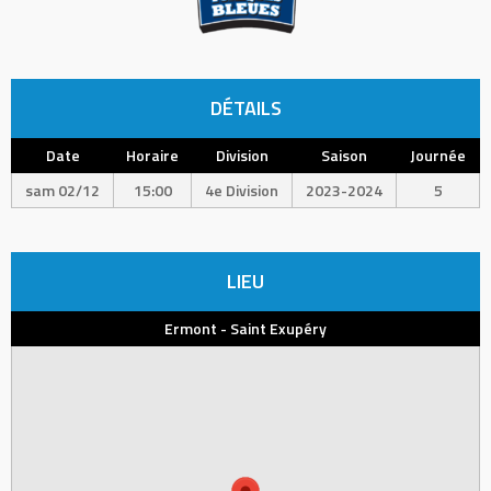
DÉTAILS
Date
Horaire
Division
Saison
Journée
sam 02/12
15:00
4e Division
2023-2024
5
LIEU
Ermont - Saint Exupéry