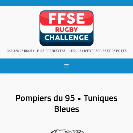
Skip
to
content
CHALLENGE RUGBY ILE-DE-FRANCE FFSE
LE RUGBY D'ENTREPRISE ET DE POTES
Pompiers du 95 • Tuniques
Bleues