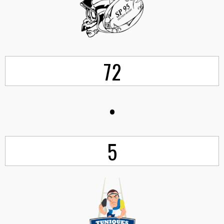
72
•
5