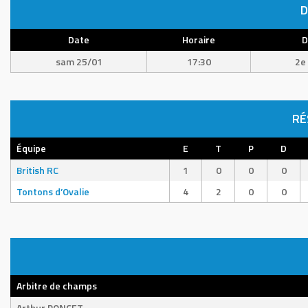
D
Date
Horaire
D
sam 25/01
17:30
2e 
RÉ
Équipe
E
T
P
D
British RC
1
0
0
0
Tontons d’Ovalie
4
2
0
0
Arbitre de champs
Arthur PONCET