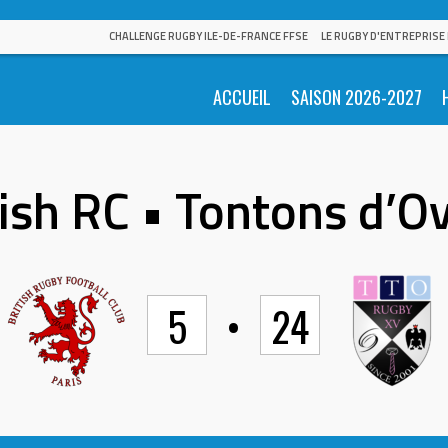
CHALLENGE RUGBY ILE-DE-FRANCE FFSE
LE RUGBY D'ENTREPRISE
ACCUEIL
SAISON 2026-2027
tish RC • Tontons d’Ov
5
•
24