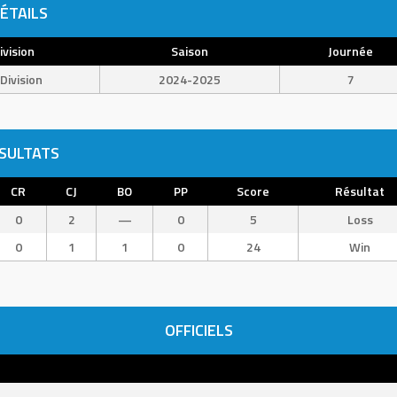
ÉTAILS
ivision
Saison
Journée
Division
2024-2025
7
SULTATS
CR
CJ
BO
PP
Score
Résultat
0
2
—
0
5
Loss
0
1
1
0
24
Win
OFFICIELS