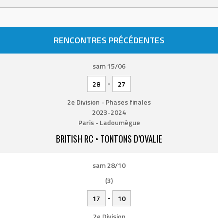
RENCONTRES PRÉCÉDENTES
sam 15/06
-
28
27
2e Division - Phases finales
2023-2024
Paris - Ladoumègue
BRITISH RC • TONTONS D’OVALIE
sam 28/10
(3)
-
17
10
2e Division