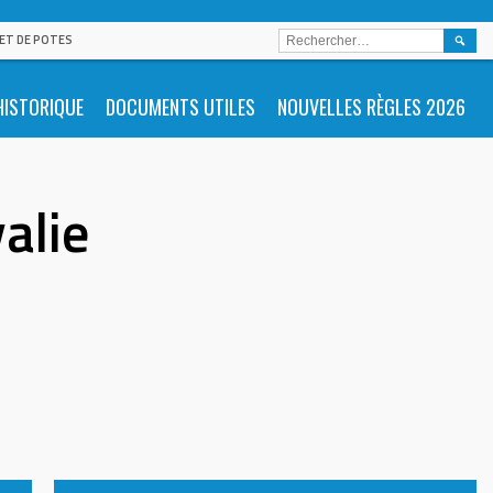
RECHE
 ET DE POTES
HISTORIQUE
DOCUMENTS UTILES
NOUVELLES RÈGLES 2026
alie