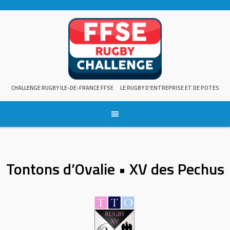
Skip
to
content
CHALLENGE RUGBY ILE-DE-FRANCE FFSE
LE RUGBY D'ENTREPRISE ET DE POTES
Tontons d’Ovalie • XV des Pechus