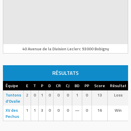
40 Avenue de la Division Leclerc 93000 Bobigny
RÉSULTATS
Équipe
E
T
P
D
CR
CJ
BD
PP
Score
Résultat
Tontons
2
0
1
0
0
0
1
0
13
Loss
d’Ovalie
XV des
1
1
3
0
0
0
—
0
16
Win
Pechus