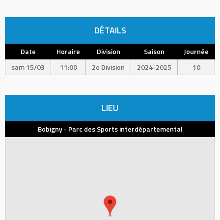
DÉTAILS
Date
Horaire
Division
Saison
Journée
sam 15/03
11:00
2e Division
2024-2025
10
LIEU
Bobigny - Parc des Sports interdépartemental