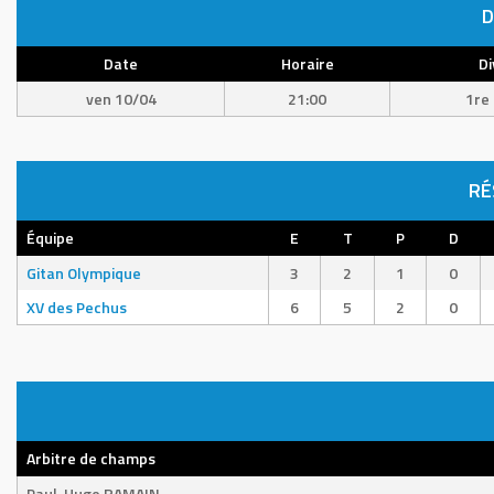
D
Date
Horaire
Di
ven 10/04
21:00
1re 
RÉ
Équipe
E
T
P
D
Gitan Olympique
3
2
1
0
XV des Pechus
6
5
2
0
Arbitre de champs
Paul-Hugo RAMAIN