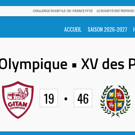
CHALLENGE RUGBY ILE-DE-FRANCE FFSE
LE RUGBY D'ENTREPRISE
ACCUEIL
SAISON 2026-2027
 Olympique • XV des 
19
•
46