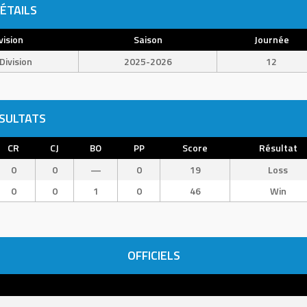
ÉTAILS
vision
Saison
Journée
Division
2025-2026
12
SULTATS
CR
CJ
BO
PP
Score
Résultat
0
0
—
0
19
Loss
0
0
1
0
46
Win
OFFICIELS