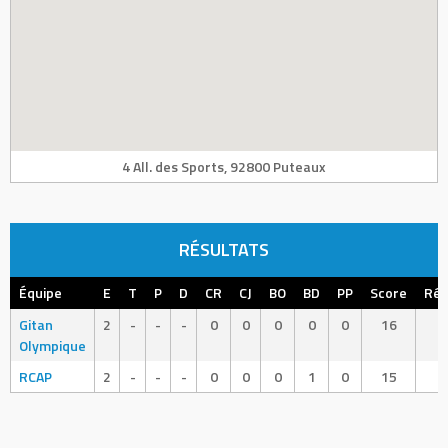
4 All. des Sports, 92800 Puteaux
RÉSULTATS
Équipe
E
T
P
D
CR
CJ
BO
BD
PP
Score
Rés
Gitan
2
-
-
-
0
0
0
0
0
16
W
Olympique
RCAP
2
-
-
-
0
0
0
1
0
15
L