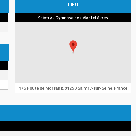
LIEU
Saintry - Gymnase des Montelièvres
175 Route de Morsang, 91250 Saintry-sur-Seine, France