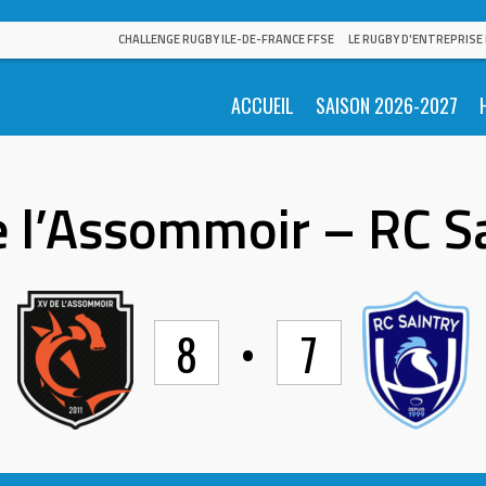
CHALLENGE RUGBY ILE-DE-FRANCE FFSE
LE RUGBY D'ENTREPRISE
ACCUEIL
SAISON 2026-2027
 l’Assommoir – RC S
8
•
7