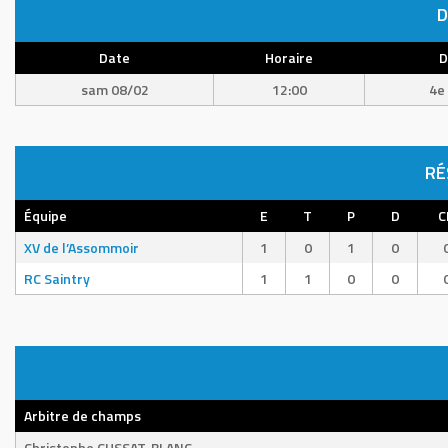
D
Date
Horaire
D
sam 08/02
12:00
4e 
RÉ
Équipe
E
T
P
D
C
XV de l’Assommoir
1
0
1
0
RC Saintry
1
1
0
0
Arbitre de champs
Christophe CUSSAT-BLANC