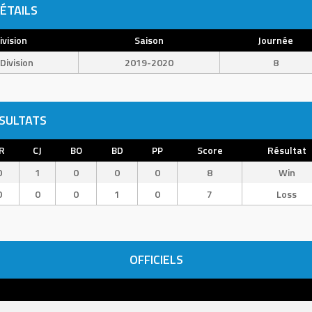
ÉTAILS
ivision
Saison
Journée
Division
2019-2020
8
SULTATS
R
CJ
BO
BD
PP
Score
Résultat
0
1
0
0
0
8
Win
0
0
0
1
0
7
Loss
OFFICIELS