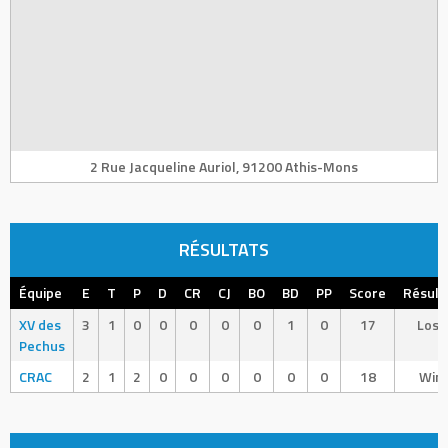
2 Rue Jacqueline Auriol, 91200 Athis-Mons
RÉSULTATS
Équipe
E
T
P
D
CR
CJ
BO
BD
PP
Score
Résult
XV des
3
1
0
0
0
0
0
1
0
17
Loss
Pechus
CRAC
2
1
2
0
0
0
0
0
0
18
Win