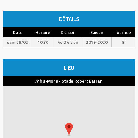
DÉTAILS
Date
Horaire
Division
Saison
Journée
sam 29/02
10:30
4e Division
2019-2020
9
LIEU
Athis-Mons - Stade Robert Barran