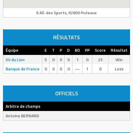
6 All. des Sports, 92800 Puteaux
RÉSULTATS
Équipe
E
T
P
D
BO
PP
Score
Résultat
XV du Lion
5
0
0
0
1
0
25
Win
Banque de France
0
0
0
0
—
1
0
Loss
OFFICIELS
Arbitre de champs
Antoine BERNARD