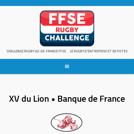
Skip
to
content
CHALLENGE RUGBY ILE-DE-FRANCE FFSE
LE RUGBY D'ENTREPRISE ET DE POTES
XV du Lion • Banque de France