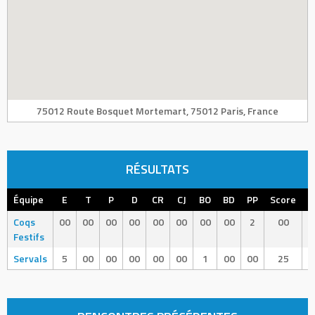
75012 Route Bosquet Mortemart, 75012 Paris, France
RÉSULTATS
Équipe
E
T
P
D
CR
CJ
BO
BD
PP
Score
R
Coqs
00
00
00
00
00
00
00
00
2
00
Festifs
Servals
5
00
00
00
00
00
1
00
00
25