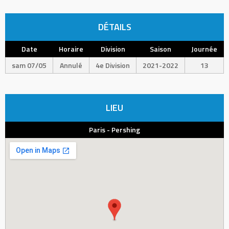
DÉTAILS
Date
Horaire
Division
Saison
Journée
sam 07/05
Annulé
4e Division
2021-2022
13
LIEU
Paris - Pershing