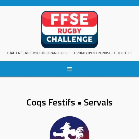
Skip
to
content
CHALLENGE RUGBY ILE-DE-FRANCE FFSE
LE RUGBY D'ENTREPRISE ET DE POTES
Coqs Festifs • Servals