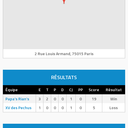
2 Rue Louis Armand, 75015 Paris
RÉSULTATS
Équipe
E
T
P
D
CJ
PP
Score
Résultat
Papa’s Rian’s
3
2
0
0
1
0
19
Win
XV des Pechus
1
0
0
0
1
0
5
Loss