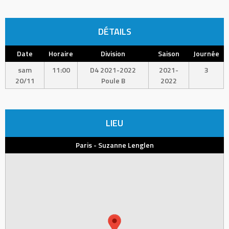
DÉTAILS
Date
Horaire
Division
Saison
Journée
sam
11:00
D4 2021-2022
2021-
3
20/11
Poule B
2022
LIEU
Paris - Suzanne Lenglen