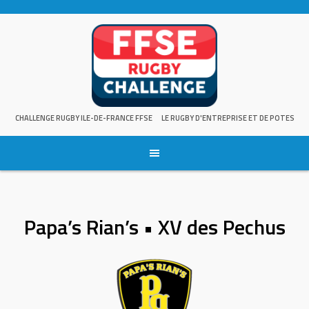
Skip
to
content
CHALLENGE RUGBY ILE-DE-FRANCE FFSE
LE RUGBY D'ENTREPRISE ET DE POTES
Papa’s Rian’s • XV des Pechus