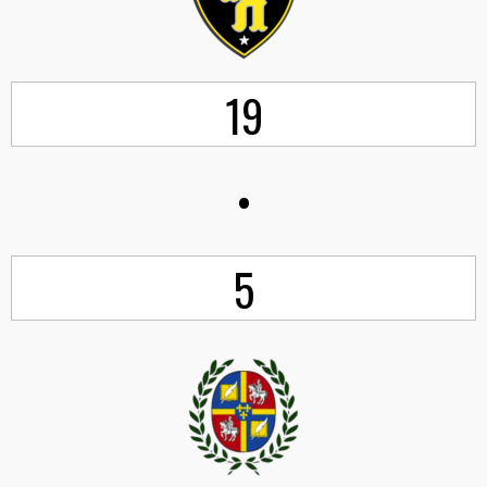
19
•
5