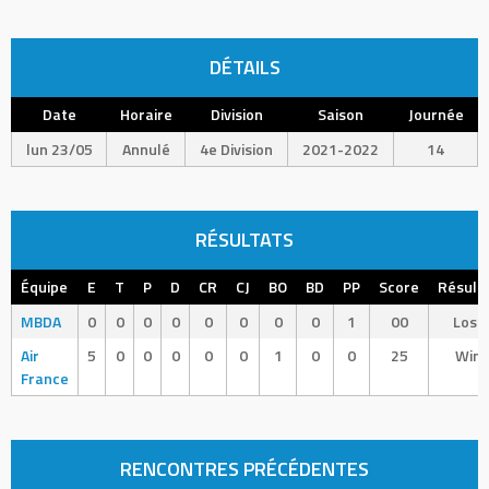
DÉTAILS
Date
Horaire
Division
Saison
Journée
lun 23/05
Annulé
4e Division
2021-2022
14
RÉSULTATS
Équipe
E
T
P
D
CR
CJ
BO
BD
PP
Score
Résult
MBDA
0
0
0
0
0
0
0
0
1
00
Loss
Air
5
0
0
0
0
0
1
0
0
25
Win
France
RENCONTRES PRÉCÉDENTES