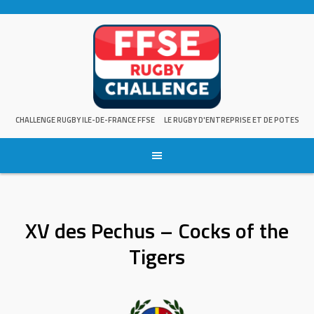
Skip
to
content
CHALLENGE RUGBY ILE-DE-FRANCE FFSE
LE RUGBY D'ENTREPRISE ET DE POTES
XV des Pechus – Cocks of the
Tigers