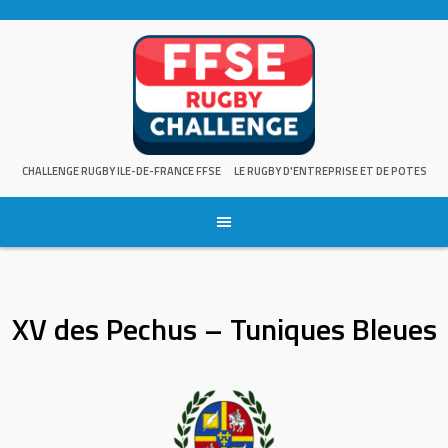
Skip
to
content
CHALLENGE RUGBY ILE-DE-FRANCE FFSE
LE RUGBY D'ENTREPRISE ET DE POTES
XV des Pechus – Tuniques Bleues