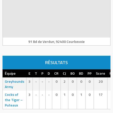
91 Bd de Verdun, 92400 Courbevoie
RÉSULTATS
Équipe
E
T
P
D
CR
CJ
BO
BD
PP
Score
Ré
Greyhounds
3
-
-
-
0
2
0
0
0
20
Army
Cocks of
3
-
-
-
0
1
0
1
0
17
the Tiger –
Puteaux