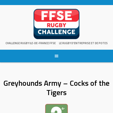
Skip
to
content
CHALLENGE RUGBY ILE-DE-FRANCE FFSE
LE RUGBY D'ENTREPRISE ET DE POTES
Greyhounds Army – Cocks of the
Tigers