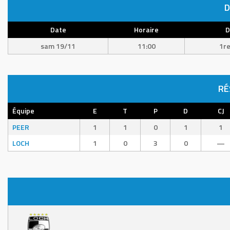
D
Date
Horaire
D
sam 19/11
11:00
1re
RÉ
Équipe
E
T
P
D
CJ
PEER
1
1
0
1
1
LOCH
1
0
3
0
—