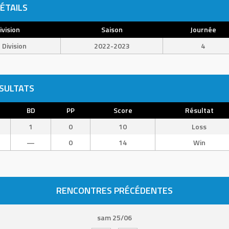
ÉTAILS
ivision
Saison
Journée
 Division
2022-2023
4
SULTATS
BD
PP
Score
Résultat
1
0
10
Loss
—
0
14
Win
RENCONTRES PRÉCÉDENTES
sam 25/06