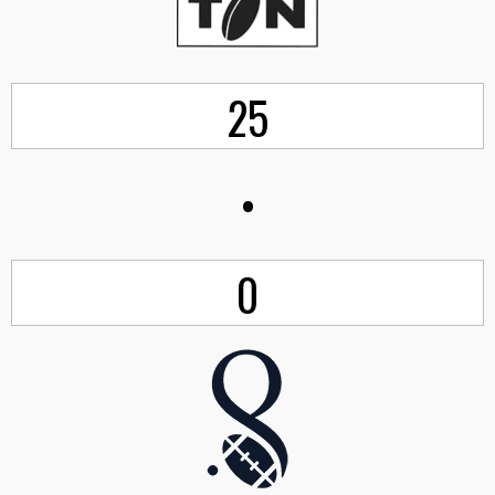
25
•
0