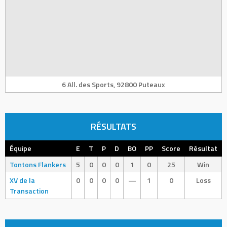
6 All. des Sports, 92800 Puteaux
RÉSULTATS
Équipe
E
T
P
D
BO
PP
Score
Résultat
Tontons Flankers
5
0
0
0
1
0
25
Win
XV de la
0
0
0
0
—
1
0
Loss
Transaction