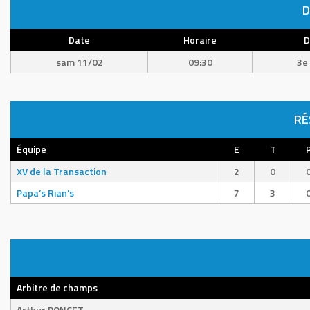
D
Date
Horaire
D
sam 11/02
09:30
3e 
RÉ
Équipe
E
T
XV de la Transaction
2
0
Papa’s Rian’s
7
3
Arbitre de champs
Arthur PONCET