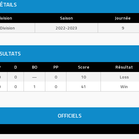
ÉTAILS
ivision
Saison
Journée
Division
2022-2023
9
SULTATS
P
D
BO
PP
Score
Résultat
0
0
—
0
10
Loss
0
0
1
0
41
Win
OFFICIELS