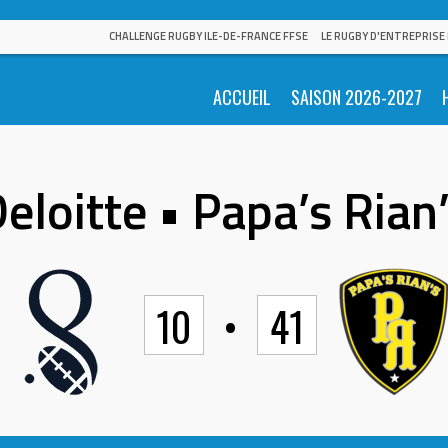
CHALLENGE RUGBY ILE-DE-FRANCE FFSE
LE RUGBY D'ENTREPRISE
ACCUEIL
SAISON 2026-2027
eloitte • Papa’s Rian
10
•
41