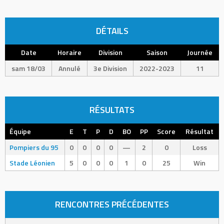
DÉTAILS
Date
Horaire
Division
Saison
Journée
sam 18/03
Annulé
3e Division
2022-2023
11
RÉSULTATS
Équipe
E
T
P
D
BO
PP
Score
Résultat
Pompiers du 95
0
0
0
0
—
2
0
Loss
Stade Léonien
5
0
0
0
1
0
25
Win
RENCONTRES PRÉCÉDENTES