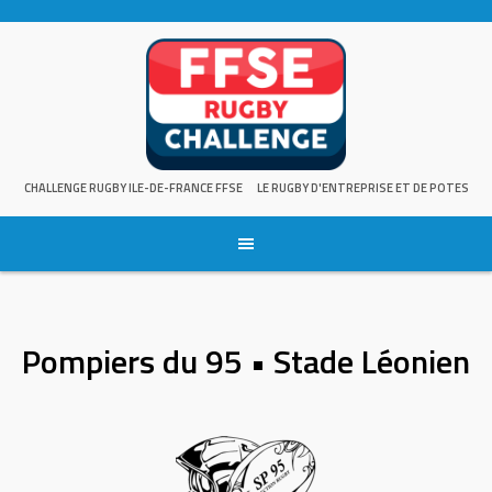
Skip
to
content
CHALLENGE RUGBY ILE-DE-FRANCE FFSE
LE RUGBY D'ENTREPRISE ET DE POTES
Pompiers du 95 • Stade Léonien