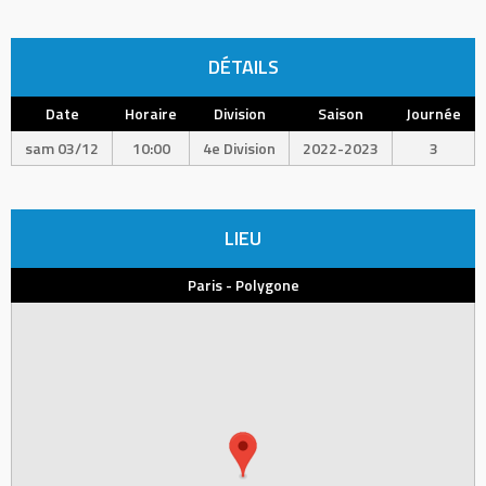
DÉTAILS
Date
Horaire
Division
Saison
Journée
sam 03/12
10:00
4e Division
2022-2023
3
LIEU
Paris - Polygone