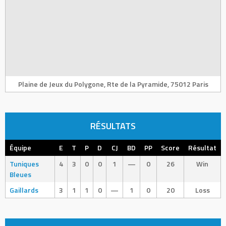
Plaine de Jeux du Polygone, Rte de la Pyramide, 75012 Paris
RÉSULTATS
Équipe
E
T
P
D
CJ
BD
PP
Score
Résultat
Tuniques
4
3
0
0
1
—
0
26
Win
Bleues
Gaillards
3
1
1
0
—
1
0
20
Loss