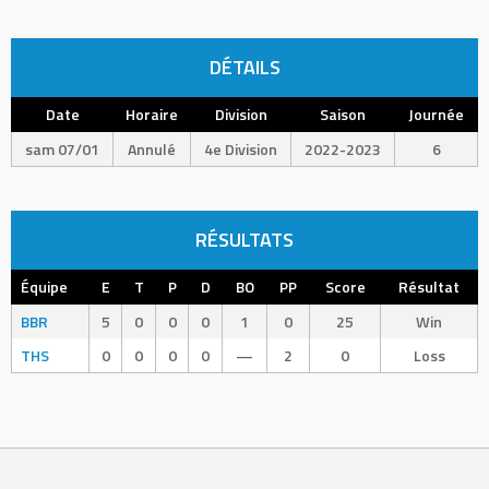
DÉTAILS
Date
Horaire
Division
Saison
Journée
sam 07/01
Annulé
4e Division
2022-2023
6
RÉSULTATS
Équipe
E
T
P
D
BO
PP
Score
Résultat
BBR
5
0
0
0
1
0
25
Win
THS
0
0
0
0
—
2
0
Loss