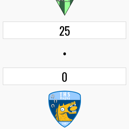
25
•
0