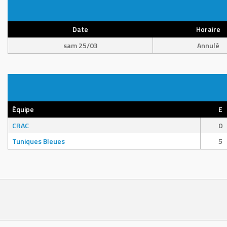
Date
Horaire
sam 25/03
Annulé
Équipe
E
CRAC
0
Tuniques Bleues
5