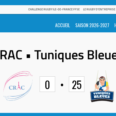
CHALLENGE RUGBY ILE-DE-FRANCE FFSE
LE RUGBY D'ENTREPRISE
ACCUEIL
SAISON 2026-2027
RAC • Tuniques Bleu
0
•
25