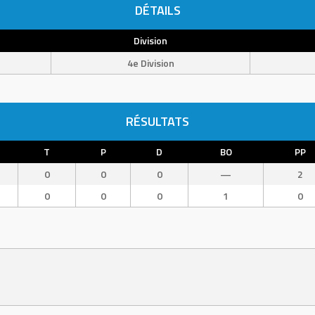
DÉTAILS
Division
4e Division
RÉSULTATS
T
P
D
BO
PP
0
0
0
—
2
0
0
0
1
0