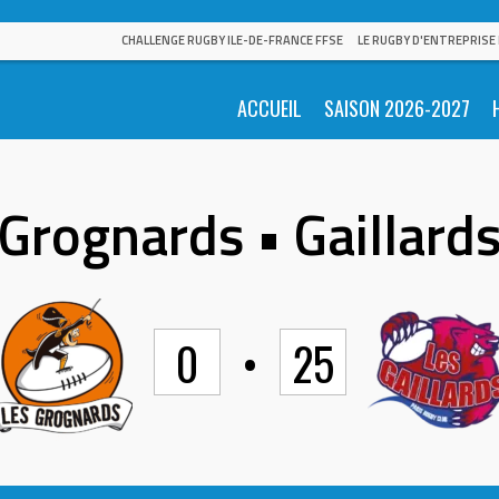
CHALLENGE RUGBY ILE-DE-FRANCE FFSE
LE RUGBY D'ENTREPRISE
ACCUEIL
SAISON 2026-2027
Grognards • Gaillard
0
•
25