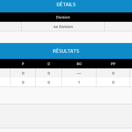
DÉTAILS
Division
4e Division
RÉSULTATS
P
D
BO
PP
0
0
—
0
0
0
1
0