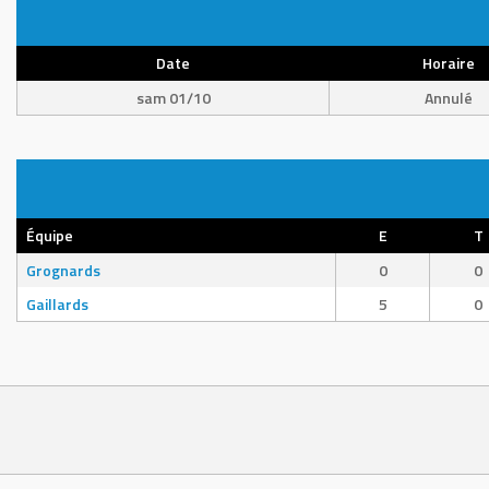
Date
Horaire
sam 01/10
Annulé
Équipe
E
T
Grognards
0
0
Gaillards
5
0