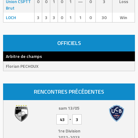
Union CSPTT
0
0
1
0
1
—
0
3
Loss
Brut
LOCH
3
3
3
0
1
1
0
30
Win
OFFICIELS
Arbitre de champs
Florian PECHOUX
RENCONTRES PRÉCÉDENTES
sam 13/05
-
43
3
1re Division
2022-2023