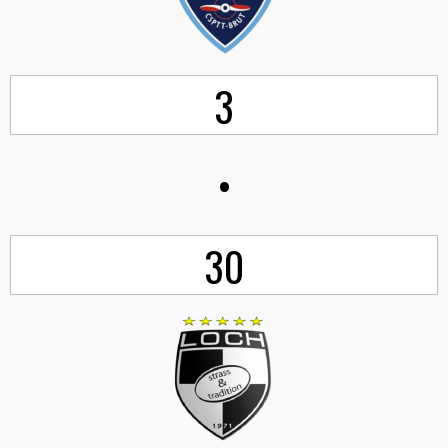
3
•
30