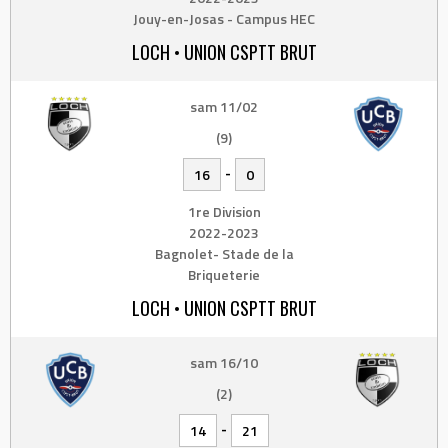
Jouy-en-Josas - Campus HEC
LOCH • UNION CSPTT BRUT
sam 11/02
(9)
-
16
0
1re Division
2022-2023
Bagnolet- Stade de la
Briqueterie
LOCH • UNION CSPTT BRUT
sam 16/10
(2)
-
14
21