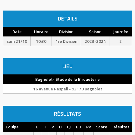
DÉTAILS
Date
Horaire
Division
Saison
Journée
sam 21/10
10:30
1re Division
2023-2024
2
LIEU
Bagnolet- Stade de la Briqueterie
16 avenue Raspail - 93170 Bagnolet
RÉSULTATS
Équipe
E
T
P
D
CJ
BO
PP
Score
Résultat