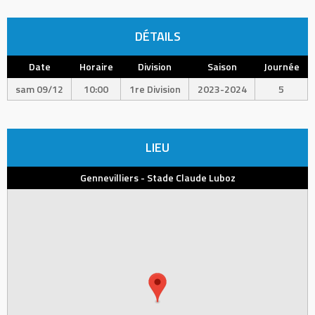
DÉTAILS
Date
Horaire
Division
Saison
Journée
sam 09/12
10:00
1re Division
2023-2024
5
LIEU
Gennevilliers - Stade Claude Luboz