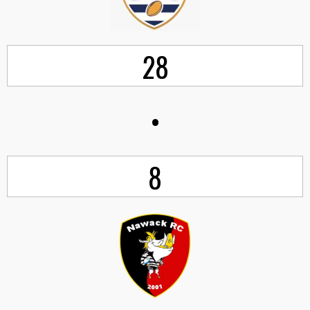
28
•
8