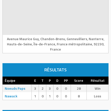
Avenue Maurice Guy, Chandon-Brenu, Gennevilliers, Nanterre,
Hauts-de-Seine, Île-de-France, France métropolitaine, 92230,
France
RÉSULTATS
Équipe
E
T
P
D
PP
Score
Résultat
Noeuds Paps
3
2
3
0
0
28
Win
Nawack
1
0
1
0
0
8
Loss