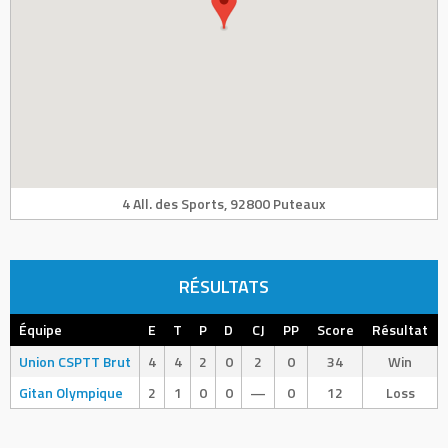
4 All. des Sports, 92800 Puteaux
RÉSULTATS
Équipe
E
T
P
D
CJ
PP
Score
Résultat
Union CSPTT Brut
4
4
2
0
2
0
34
Win
Gitan Olympique
2
1
0
0
—
0
12
Loss