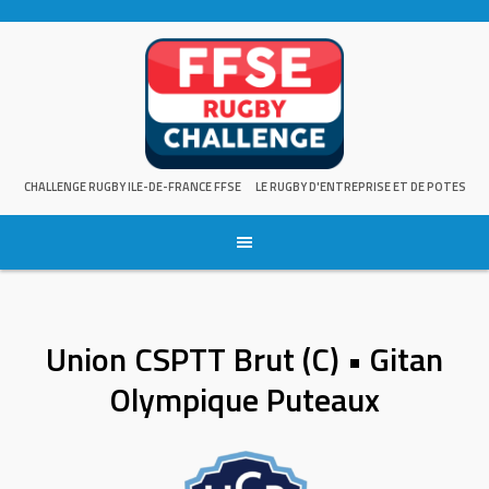
Skip
to
content
CHALLENGE RUGBY ILE-DE-FRANCE FFSE
LE RUGBY D'ENTREPRISE ET DE POTES
Union CSPTT Brut (C) • Gitan
Olympique Puteaux