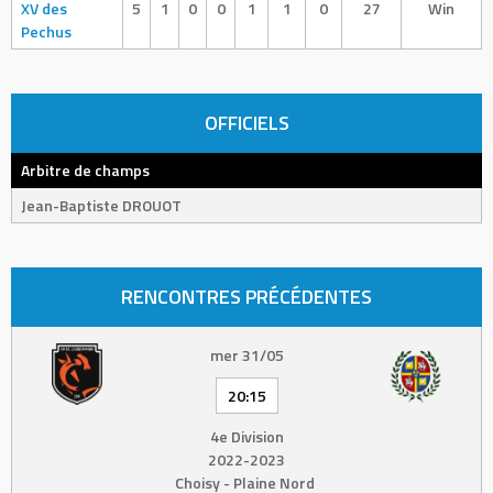
XV des
5
1
0
0
1
1
0
27
Win
Pechus
OFFICIELS
Arbitre de champs
Jean-Baptiste DROUOT
RENCONTRES PRÉCÉDENTES
mer 31/05
20:15
4e Division
2022-2023
Choisy - Plaine Nord