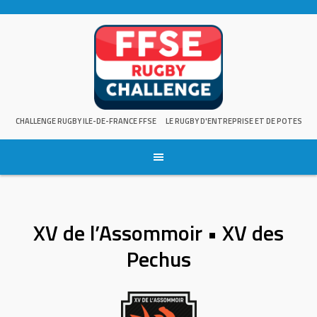
Skip
to
content
CHALLENGE RUGBY ILE-DE-FRANCE FFSE
LE RUGBY D'ENTREPRISE ET DE POTES
XV de l’Assommoir • XV des
Pechus