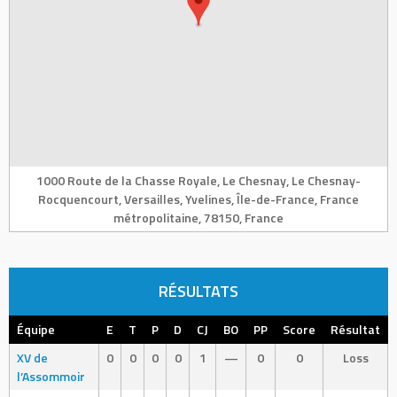
1000 Route de la Chasse Royale, Le Chesnay, Le Chesnay-
Rocquencourt, Versailles, Yvelines, Île-de-France, France
métropolitaine, 78150, France
RÉSULTATS
Équipe
E
T
P
D
CJ
BO
PP
Score
Résultat
XV de
0
0
0
0
1
—
0
0
Loss
l’Assommoir