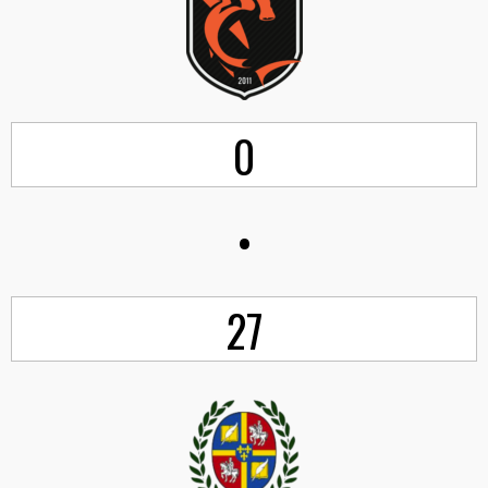
0
•
27