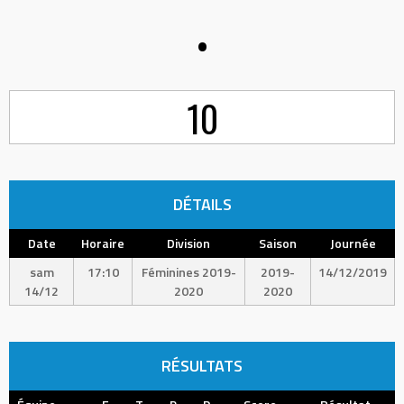
•
10
DÉTAILS
Date
Horaire
Division
Saison
Journée
sam
17:10
Féminines 2019-
2019-
14/12/2019
14/12
2020
2020
RÉSULTATS