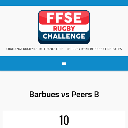
Skip
to
content
CHALLENGE RUGBY ILE-DE-FRANCE FFSE
LE RUGBY D'ENTREPRISE ET DE POTES
Barbues vs Peers B
10