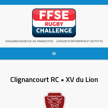
Skip
to
content
CHALLENGE RUGBY ILE-DE-FRANCE FFSE
LE RUGBY D'ENTREPRISE ET DE POTES
Clignancourt RC • XV du Lion