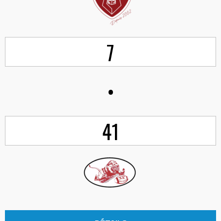
7
•
41