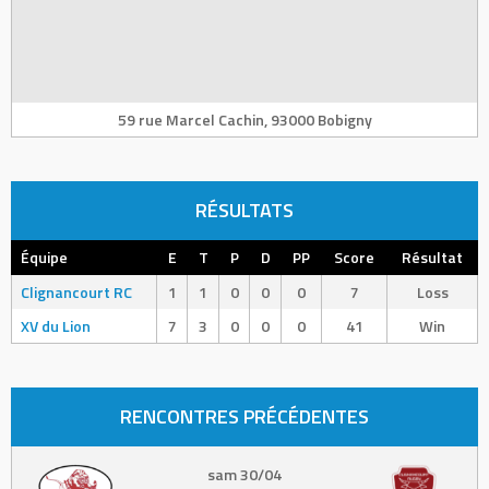
59 rue Marcel Cachin, 93000 Bobigny
RÉSULTATS
Équipe
E
T
P
D
PP
Score
Résultat
Clignancourt RC
1
1
0
0
0
7
Loss
XV du Lion
7
3
0
0
0
41
Win
RENCONTRES PRÉCÉDENTES
sam 30/04