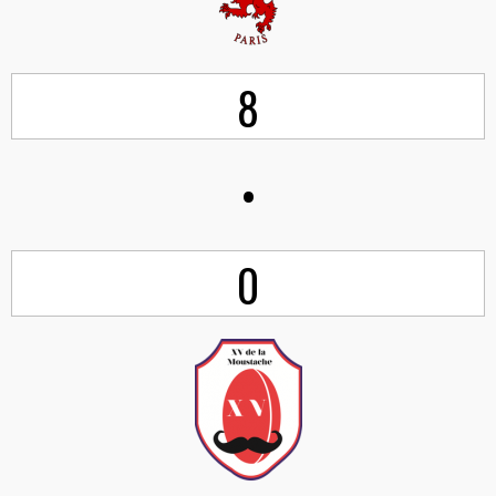
8
•
0