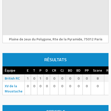
Plaine de Jeux du Polygone, Rte de la Pyramide, 75012 Paris
RÉSULTATS
Équipe
E
T
P
D
CR
CJ
BO
BD
PP
Score
Ré
British RC
1
0
1
0
0
0
0
0
0
8
XV de la
0
0
0
0
0
0
0
0
0
0
Moustache