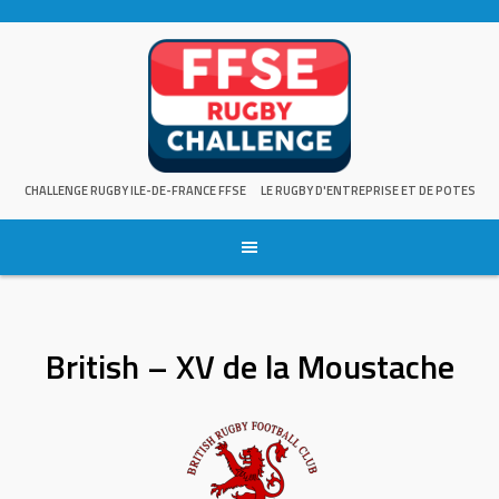
Skip
to
content
CHALLENGE RUGBY ILE-DE-FRANCE FFSE
LE RUGBY D'ENTREPRISE ET DE POTES
British – XV de la Moustache