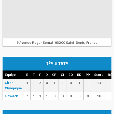
9 Avenue Roger Semat, 93200 Saint-Denis, France
RÉSULTATS
Équipe
E
T
P
D
CR
CJ
BO
BD
PP
Score
Rés
Gitan
1
1
2
0
1
1
0
1
1
13
L
Olympique
Nawack
2
1
1
1
0
0
0
0
0
18
W