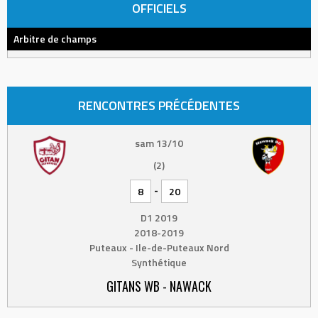
OFFICIELS
Arbitre de champs
RENCONTRES PRÉCÉDENTES
sam 13/10
(2)
-
8
20
D1 2019
2018-2019
Puteaux - Ile-de-Puteaux Nord
Synthétique
GITANS WB - NAWACK