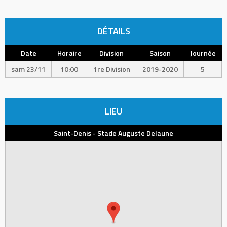
DÉTAILS
Date
Horaire
Division
Saison
Journée
sam 23/11
10:00
1re Division
2019-2020
5
LIEU
Saint-Denis - Stade Auguste Delaune