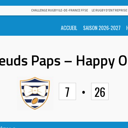
CHALLENGE RUGBY ILE-DE-FRANCE FFSE
LE RUGBY D'ENTREPRISE
ACCUEIL
SAISON 2026-2027
euds Paps – Happy O
7
•
26