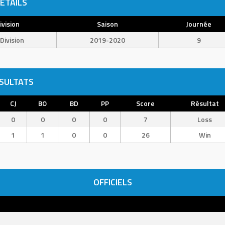
ÉTAILS
ivision
Saison
Journée
Division
2019-2020
9
SULTATS
CJ
BO
BD
PP
Score
Résultat
0
0
0
0
7
Loss
1
1
0
0
26
Win
OFFICIELS