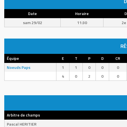
D
Date
Horaire
D
sam 29/02
11:30
2e 
RÉ
Équipe
E
T
P
D
CR
Noeuds Paps
1
1
0
0
0
4
0
2
0
0
Arbitre de champs
Pascal HERITIER