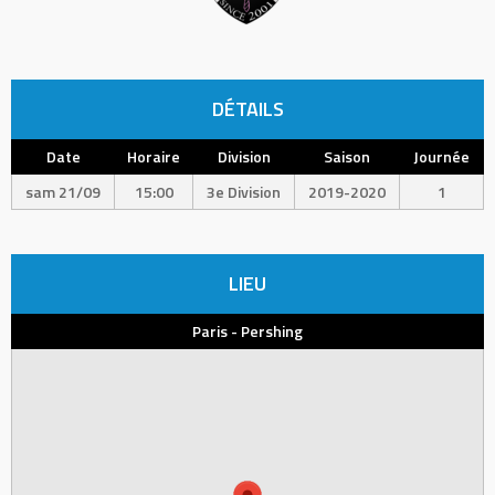
DÉTAILS
Date
Horaire
Division
Saison
Journée
sam 21/09
15:00
3e Division
2019-2020
1
LIEU
Paris - Pershing