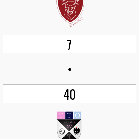
7
•
40