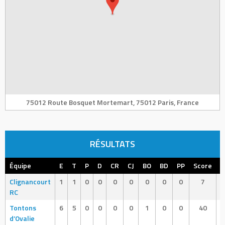
75012 Route Bosquet Mortemart, 75012 Paris, France
RÉSULTATS
Équipe
E
T
P
D
CR
CJ
BO
BD
PP
Score
R
Clignancourt
1
1
0
0
0
0
0
0
0
7
RC
Tontons
6
5
0
0
0
0
1
0
0
40
d’Ovalie