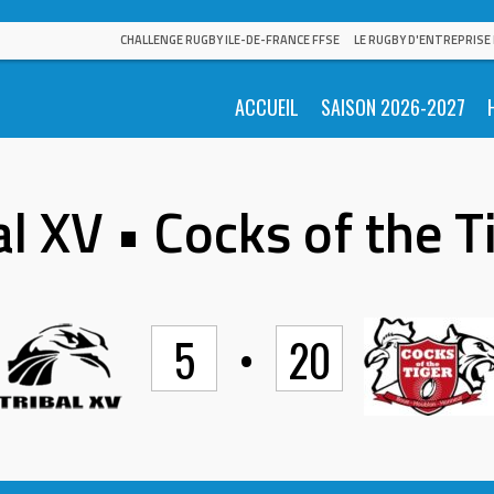
CHALLENGE RUGBY ILE-DE-FRANCE FFSE
LE RUGBY D'ENTREPRISE
ACCUEIL
SAISON 2026-2027
al XV • Cocks of the T
5
•
20