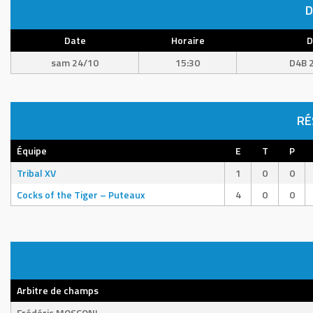
D
Date
Horaire
D
sam 24/10
15:30
D4B 
RÉ
Équipe
E
T
P
Tribal XV
1
0
0
Cocks of the Tiger – Puteaux
4
0
0
Arbitre de champs
Frédéric MOSCONI