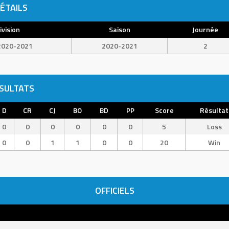
ÉTAILS
ivision
Saison
Journée
2020-2021
2020-2021
2
SULTATS
D
CR
CJ
BO
BD
PP
Score
Résultat
0
0
0
0
0
0
5
Loss
0
0
1
1
0
0
20
Win
OFFICIELS