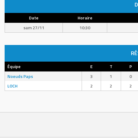
D
Date
Horaire
sam 27/11
10:30
RÉ
Équipe
E
T
P
Noeuds Paps
3
1
0
LOCH
2
2
2