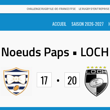
CHALLENGE RUGBY ILE-DE-FRANCE FFSE
LE RUGBY D'ENTREPRISE
ACCUEIL
SAISON 2026-2027
Noeuds Paps • LOCH
17
•
20