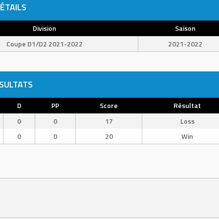
ÉTAILS
Division
Saison
Coupe D1/D2 2021-2022
2021-2022
SULTATS
D
PP
Score
Résultat
0
0
17
Loss
0
0
20
Win