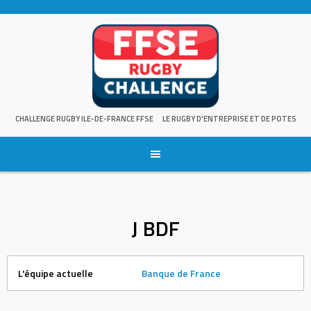
Skip
to
content
CHALLENGE RUGBY ILE-DE-FRANCE FFSE
LE RUGBY D'ENTREPRISE ET DE POTES
J BDF
L'équipe actuelle
Banque de France