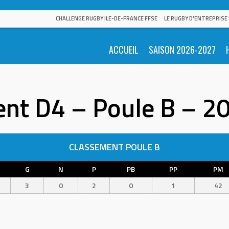
CHALLENGE RUGBY ILE-DE-FRANCE FFSE
LE RUGBY D'ENTREPRISE
ACCUEIL
SAISON 2026-2027
nt D4 – Poule B – 
CLASSEMENT POULE B
G
N
P
PB
PP
PM
3
0
2
0
1
42