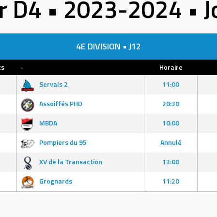
r D4 • 2023-2024 • 
4E DIVISION • J12
ts
-
Horaire
Servals 2
11:00
Assoiffés PHD
20:30
MBDA
10:00
Pompiers du 95
Annulé
XV de la Transaction
13:00
Grognards
11:20