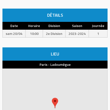
DÉTAILS
Date
Horaire
Division
Saison
Journée
sam 20/04
10:00
2e Division
2023-2024
1
LIEU
Paris - Ladoumègue