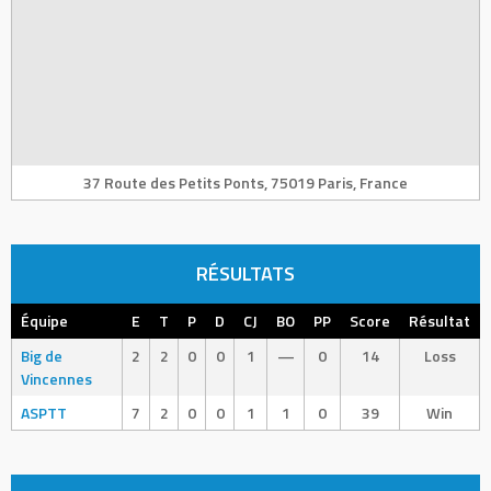
37 Route des Petits Ponts, 75019 Paris, France
RÉSULTATS
Équipe
E
T
P
D
CJ
BO
PP
Score
Résultat
Big de
2
2
0
0
1
—
0
14
Loss
Vincennes
ASPTT
7
2
0
0
1
1
0
39
Win