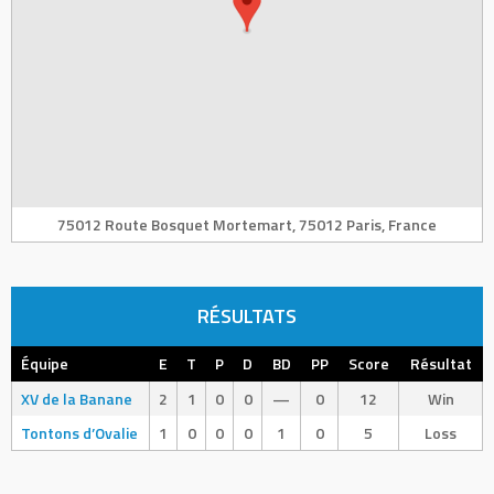
75012 Route Bosquet Mortemart, 75012 Paris, France
RÉSULTATS
Équipe
E
T
P
D
BD
PP
Score
Résultat
XV de la Banane
2
1
0
0
—
0
12
Win
Tontons d’Ovalie
1
0
0
0
1
0
5
Loss