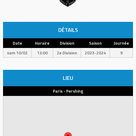
DÉTAILS
Date
Horaire
Division
Saison
Journée
sam 10/02
13:00
2e Division
2023-2024
9
LIEU
Paris - Pershing