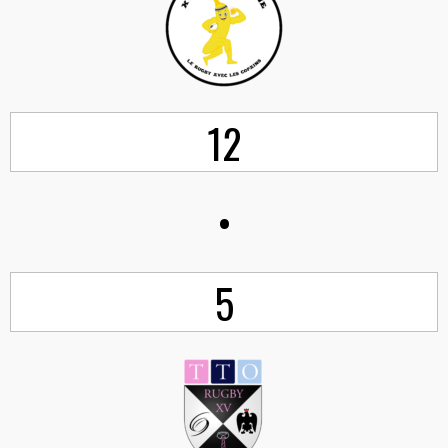
12
•
5