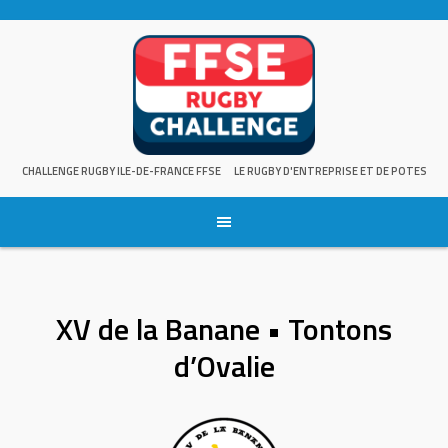
Skip
to
content
CHALLENGE RUGBY ILE-DE-FRANCE FFSE
LE RUGBY D'ENTREPRISE ET DE POTES
XV de la Banane • Tontons
d’Ovalie