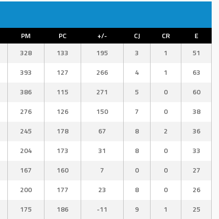
PM
PC
+/-
CJ
CR
E
328
133
195
3
1
51
393
127
266
4
1
63
386
115
271
5
0
60
276
126
150
7
0
38
245
178
67
8
2
36
204
173
31
8
0
33
167
160
7
0
0
27
200
177
23
8
0
26
175
186
-11
9
1
25