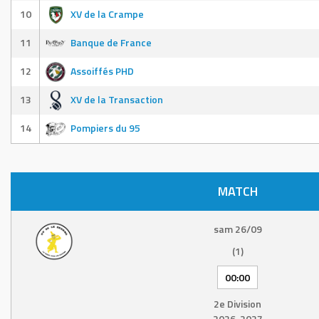
10
XV de la Crampe
11
Banque de France
12
Assoiffés PHD
13
XV de la Transaction
14
Pompiers du 95
MATCH
sam 26/09
(1)
00:00
2e Division
2026-2027