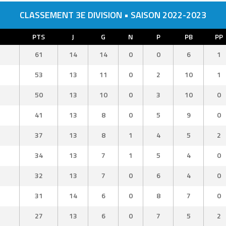
CLASSEMENT 3E DIVISION • SAISON 2022-2023
PTS
J
G
N
P
PB
PP
61
14
14
0
0
6
1
53
13
11
0
2
10
1
50
13
10
0
3
10
0
41
13
8
0
5
9
0
37
13
8
1
4
5
2
34
13
7
1
5
4
0
32
13
7
0
6
4
0
31
14
6
0
8
7
0
27
13
6
0
7
5
2