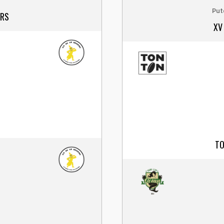
Put
ERS
XV
TO