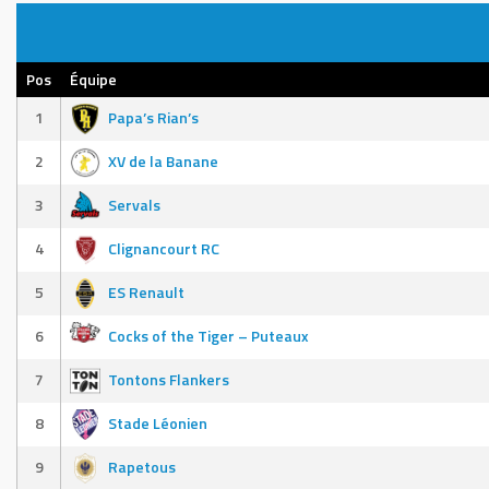
Pos
Équipe
1
Papa’s Rian’s
2
XV de la Banane
3
Servals
4
Clignancourt RC
5
ES Renault
6
Cocks of the Tiger – Puteaux
7
Tontons Flankers
8
Stade Léonien
9
Rapetous