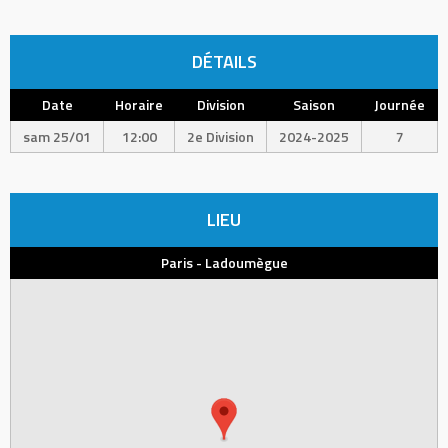
DÉTAILS
Date
Horaire
Division
Saison
Journée
sam 25/01
12:00
2e Division
2024-2025
7
LIEU
Paris - Ladoumègue