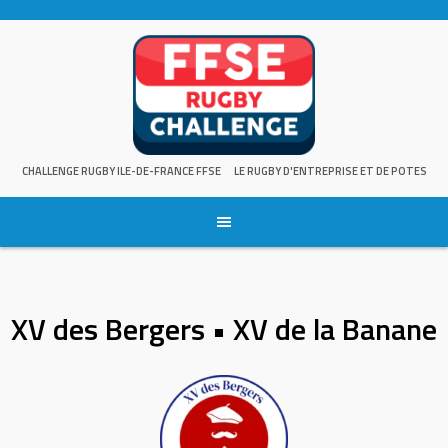
Skip
to
content
CHALLENGE RUGBY ILE-DE-FRANCE FFSE
LE RUGBY D'ENTREPRISE ET DE POTES
XV des Bergers • XV de la Banane