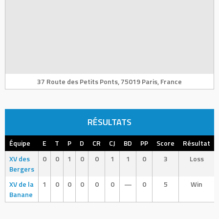
37 Route des Petits Ponts, 75019 Paris, France
RÉSULTATS
Équipe
E
T
P
D
CR
CJ
BD
PP
Score
Résultat
XV des
0
0
1
0
0
1
1
0
3
Loss
Bergers
XV de la
1
0
0
0
0
0
—
0
5
Win
Banane