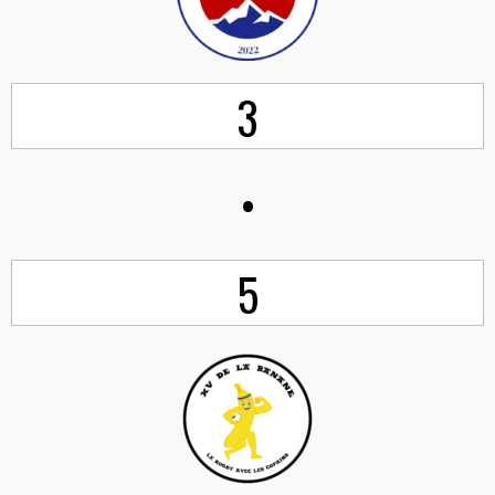
3
•
5