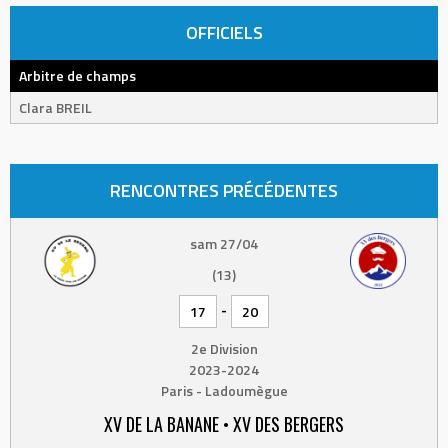
OFFICIELS
Arbitre de champs
Clara BREIL
RENCONTRES PRÉCÉDENTES
sam 27/04
(13)
-
17
20
2e Division
2023-2024
Paris - Ladoumègue
XV DE LA BANANE • XV DES BERGERS