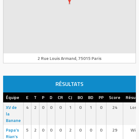
2 Rue Louis Armand, 75015 Paris
RÉSULTATS
Équipe
E
T
P
D
CR
CJ
BO
BD
PP
Score
Résult
XV de
4
2
0
0
0
1
0
1
0
24
Loss
la
Banane
Papa’s
5
2
0
0
0
2
0
0
0
29
Win
Rian’s