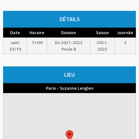
DÉTAILS
Date
Horaire
Division
Saison
Journée
sam
11:00
D4 2021-2022
2021-
2
23/10
Poule B
2022
LIEU
Paris - Suzanne Lenglen