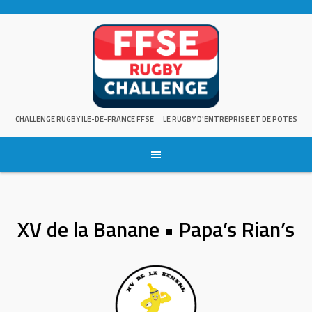
Skip
to
content
CHALLENGE RUGBY ILE-DE-FRANCE FFSE
LE RUGBY D'ENTREPRISE ET DE POTES
XV de la Banane • Papa’s Rian’s