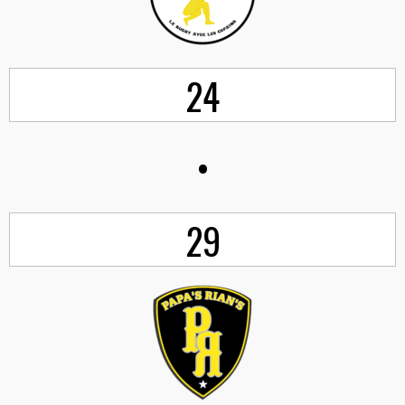
24
•
29