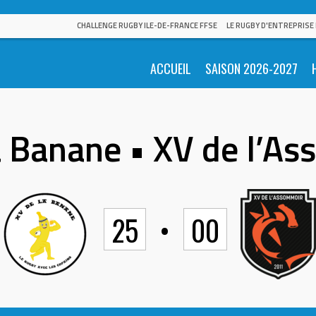
CHALLENGE RUGBY ILE-DE-FRANCE FFSE
LE RUGBY D'ENTREPRISE
ACCUEIL
SAISON 2026-2027
a Banane • XV de l’A
25
•
00