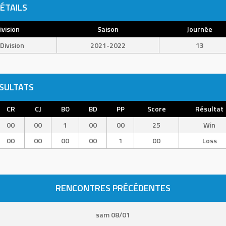
ÉTAILS
ivision
Saison
Journée
Division
2021-2022
13
SULTATS
CR
CJ
BO
BD
PP
Score
Résultat
00
00
1
00
00
25
Win
00
00
00
00
1
00
Loss
RENCONTRES PRÉCÉDENTES
sam 08/01