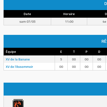
D
Date
Horaire
D
sam 07/05
11:00
4e 
RÉ
Équipe
E
T
P
D
XV de la Banane
5
00
00
00
XV de l’Assommoir
00
00
00
00