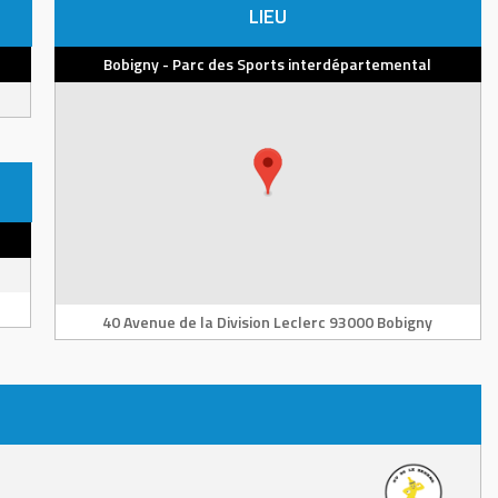
LIEU
Bobigny - Parc des Sports interdépartemental
40 Avenue de la Division Leclerc 93000 Bobigny