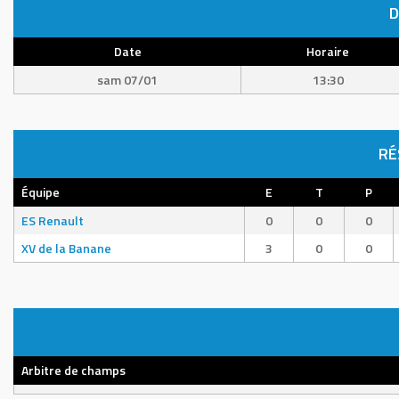
D
Date
Horaire
sam 07/01
13:30
RÉ
Équipe
E
T
P
ES Renault
0
0
0
XV de la Banane
3
0
0
Arbitre de champs