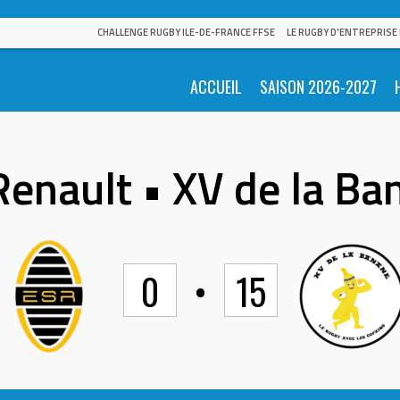
CHALLENGE RUGBY ILE-DE-FRANCE FFSE
LE RUGBY D'ENTREPRISE
ACCUEIL
SAISON 2026-2027
Renault • XV de la Ba
0
•
15