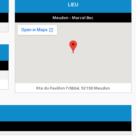
LIEU
Meudon - Marcel Bec
Rte du Pavillon l\'Abbé, 92190 Meudon