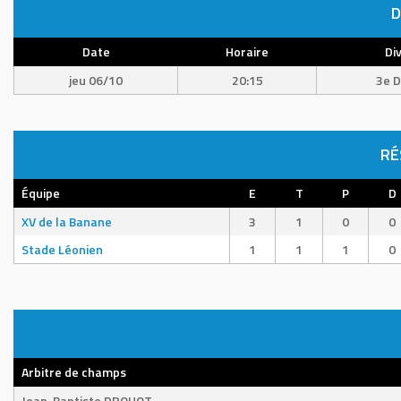
D
Date
Horaire
Div
jeu 06/10
20:15
3e D
RÉ
Équipe
E
T
P
D
XV de la Banane
3
1
0
0
Stade Léonien
1
1
1
0
Arbitre de champs
Jean-Baptiste DROUOT