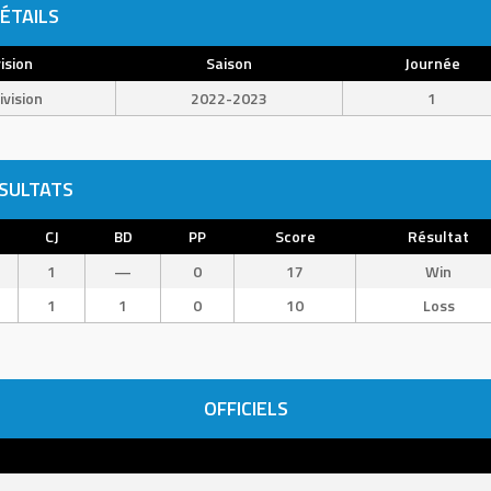
ÉTAILS
ision
Saison
Journée
ivision
2022-2023
1
SULTATS
CJ
BD
PP
Score
Résultat
1
—
0
17
Win
1
1
0
10
Loss
OFFICIELS