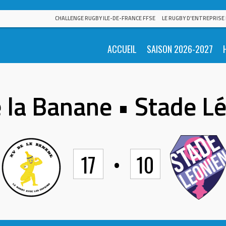
CHALLENGE RUGBY ILE-DE-FRANCE FFSE
LE RUGBY D'ENTREPRISE
ACCUEIL
SAISON 2026-2027
 la Banane • Stade L
17
•
10