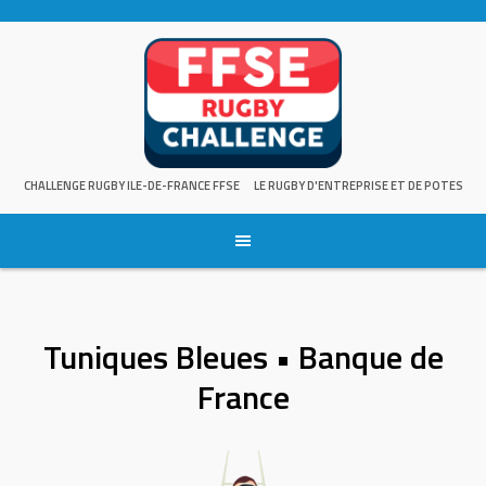
Skip
to
content
CHALLENGE RUGBY ILE-DE-FRANCE FFSE
LE RUGBY D'ENTREPRISE ET DE POTES
Tuniques Bleues • Banque de
France