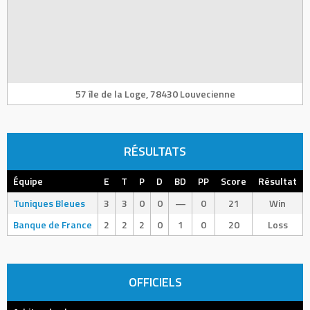
57 île de la Loge, 78430 Louvecienne
RÉSULTATS
Équipe
E
T
P
D
BD
PP
Score
Résultat
Tuniques Bleues
3
3
0
0
—
0
21
Win
Banque de France
2
2
2
0
1
0
20
Loss
OFFICIELS