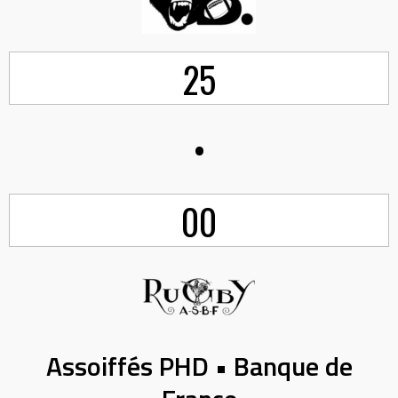
25
•
00
Assoiffés PHD • Banque de