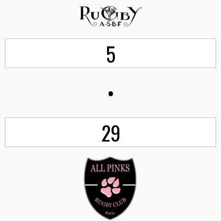
5
•
29