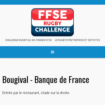
Skip
to
content
CHALLENGE RUGBY ILE-DE-FRANCE FFSE
LE RUGBY D'ENTREPRISE ET DE POTES
Bougival - Banque de France
Entrée par le restaurant, stade sur la droite.